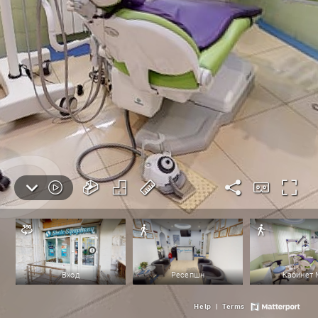
Вход
Ресепшн
Кабинет
Help
Terms
|