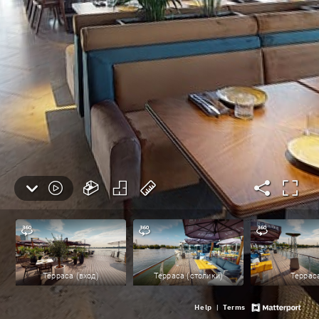
Терраса (вход)
Терраса (столики)
Террас
Help
Terms
|